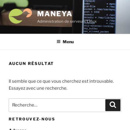
Aller
au
MANEYA
contenu
Administration de serveurs Linux
principal
Menu
AUCUN RÉSULTAT
Il semble que ce que vous cherchez est introuvable.
Essayez avec une recherche.
Recherche
Recher
pour
:
RETROUVEZ-NOUS